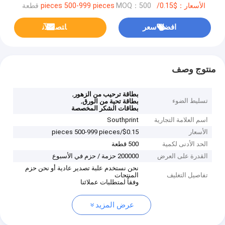
الأسعار：$0.15/pieces 500-999 pieces
MOQ：500 قطعة
افضل سعر
ﺎﺘﺼﻟ ﺍﻶﻧ
منتوج وصف
,
بطاقة ترحيب من الزهور
تسليط الضوء
,
بطاقة تحية من الورق
بطاقات الشكر المخصصة
اسم العلامة التجارية
Southprint
الأسعار
$0.15/pieces 500-999 pieces
الحد الأدنى لكمية
500 قطعة
القدرة على العرض
200000 حزمة / حزم في الأسبوع
نحن نستخدم علبة تصدير عادية أو نحن حزم
تفاصيل التغليف
المنتجات
وفقاً لمتطلبات عملائنا
عرض المزيد