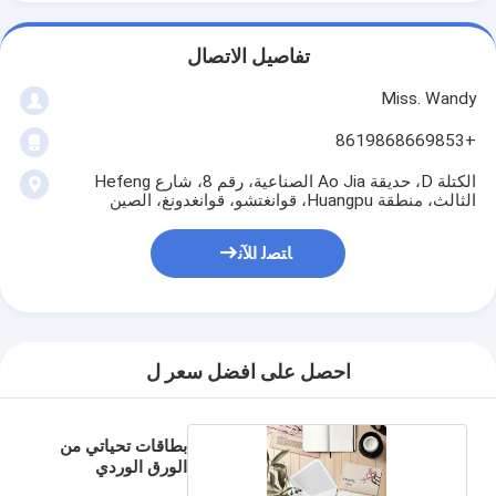
تفاصيل الاتصال
Miss. Wandy
+8619868669853
الكتلة D، حديقة Ao Jia الصناعية، رقم 8، شارع Hefeng
الثالث، منطقة Huangpu، قوانغتشو، قوانغدونغ، الصين
ﺎﺘﺼﻟ ﺍﻶﻧ
احصل على افضل سعر ل
بطاقات تحياتي من
الورق الوردي