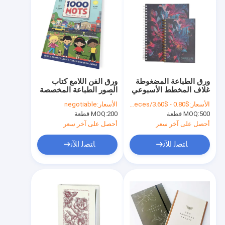
ورق الطباعة المضغوطة
ورق الفن اللامع كتاب
غلاف المخطط الأسبوعي
الصور الطباعة المخصصة
دفتر ملاحظات تصميم
للأطفال خدمات طباعة
الأسعار:
$0.80 - $3.60/pieces
الأسعار:
negotiable
سميك مخصص
كتب أوفست
500 قطعة
MOQ:
200 قطعة
MOQ:
أحصل على آخر سعر
أحصل على آخر سعر
ﺎﺘﺼﻟ ﺍﻶﻧ
ﺎﺘﺼﻟ ﺍﻶﻧ