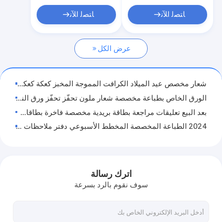
ملصق لاصق ذاتي
ﺎﺘﺼﻟ ﺍﻶﻧ
ﺎﺘﺼﻟ ﺍﻶﻧ
طباعة الكتب حسب الطلب
عرض الكل
تقويم مكتبي قابل للطباعة
غلاف ورقي مخصص
شعار مخصص عيد الميلاد الكرافت المموجة المخبز كعكة كعكة الكعك صناديق التعبئة مع نافذة
الملاحظات الملصقة الورقية
الورق الخاص بطباعة مخصصة شعار ملون تحفّز تحفّز ورق النسيج للصندوق الشحن
بعد البيع تعليقات مراجعة بطاقة بريدية مخصصة فاخرة بطاقات شكر للشركات الصغيرة
2024 الطباعة المخصصة المخطط الأسبوعي دفتر ملاحظات ملزم بالدوامة مع جيب وملصق
صناديق المخبوزات الورقية الكرافت CMYK مع نافذة واضحة لعيد الميلاد الكعكة الكعكة المخبوزة البني
A5 مقاس 100/120 ورقة أوفست ورقة كتاب تمرين للمدرسة مع شهادة ISO9001
بطاقة شكر مخصصة لدعم أعمالي الصغيرة بطاقة بريدية للطباعة بالأشعة فوق البنفسجية و الأوفست
اترك رسالة
صناديق الشحن للصناعة الهدية الحرفية
سوف نقوم بالرد بسرعة
بطاقات التعبئة المنسدلة ذات الشعار المخصص للكعك الهدي في المخبز مع علب البلاستيك الواضح
بطاقة عمل طباعة مخصصة بطاقة شكر للأعمال الصغيرة