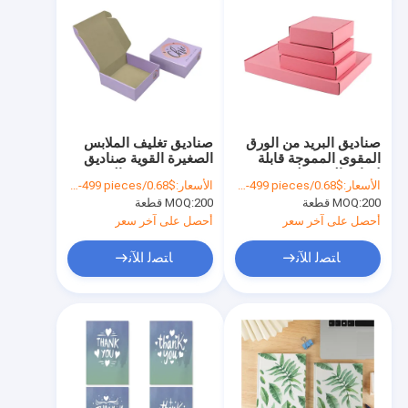
صناديق البريد من الورق
صناديق تغليف الملابس
المقوى المموجة قابلة
الصغيرة القوية صناديق
لإعادة التدوير لتعبئة
شحن مربعة من الورق
الأسعار:
$0.68/pieces 200-499 pieces
الأسعار:
$0.68/pieces 200-499 pieces
الهدايا
المقوى
200 قطعة
MOQ:
200 قطعة
MOQ:
أحصل على آخر سعر
أحصل على آخر سعر
ﺎﺘﺼﻟ ﺍﻶﻧ
ﺎﺘﺼﻟ ﺍﻶﻧ