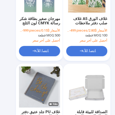
غلاف الورق A5 غلاف
مهرجان صغير بطاقة شكر
صلب دفتر ملاحظات
رسالة CMYK لون الثلج
طباعة المجلة مجموعة
بطاقة بريدية عيد الميلاد
الأسعار:
$2.80/pieces 100-499 pieces
الأسعار:
$0.15/pieces 500-999 pieces
دفتر ملاحظات
100 قطعة
MOQ:
500 قطعة
MOQ:
أحصل على آخر سعر
أحصل على آخر سعر
ﺎﺘﺼﻟ ﺍﻶﻧ
ﺎﺘﺼﻟ ﺍﻶﻧ
منزل
حول بنا
الصداقة للبيئة قابلة
غلاف PU جلد عتيق دفتر