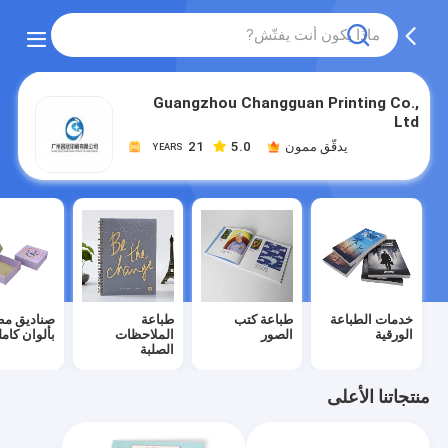
Guangzhou Changguan Printing Co.,
Ltd
يدقّق ممون
5.0
21
YEARS
خدمات الطباعة
طباعة كتب
طباعة
صناديق مط
الورقية
الصور
الملاحظات
بألوان كامل
الصلبة
منتجاتنا الأعلى