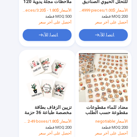
للتحلل الحيوي الصناديق
ملاحظات مجلة يدوية 120
جولة في المعمل
المطبوعة باللون الكامل
ورقة صفحات داخلية
الأسعار:
$1.00/pieces 200-4999 pieces
الأسعار:
$1.80 - $3.20/pieces
النظارات الشمسية
200 قطعة
MOQ:
500 قطعة
MOQ:
المموجة صناديق التعبئة
ضبط الجودة
والتغليف
أحصل على آخر سعر
أحصل على آخر سعر
اتصل بنا
ﺎﺘﺼﻟ ﺍﻶﻧ
ﺎﺘﺼﻟ ﺍﻶﻧ
طلب اقتباس
خدمات الطباعة الورقية
طباعة كتب الصور
طباعة الملاحظات الصلبة
مضاد للماء مقطوعات
تزيين الزفاف بطاقة
مقطوعة حسب الطلب
مخصصة طباعة 36 حزمة
صناديق مطبوعة بألوان كاملة
ملصقات الفينيل اللطيفة
بطاقة ملاحظات زهرية
الأسعار:
negotiable
الأسعار:
$1.80/boxes 2-49 boxes
PVC الملصقات الملصقة
طباعة بطاقات مخصصة
200 قطعة
MOQ:
200 قطعة
MOQ:
ذاتيا
أحصل على آخر سعر
أحصل على آخر سعر