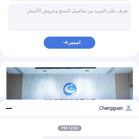
شعار مخصص بطاقات البريد الكرتونية المموجة بالليزر
لوحات كتابة مستديرة للطلاب مع إغلاق مرن
بطاقة شكر مطوية بطاقات تحية طباعة خدمة تصميم مخصص مع مظروف
شعار مخصص صناديق ورقية من الورق المقوى الصديقة للبيئة للكأس القشية
لوحات موجّهة شعار مخصص حبر صويا مطبوع صندوق رسائل ليزر هولوغرافي للعطور
استمر
بطاقات الشكر مع صندوق ومغلف بطاقات تحية مطوية
طابعة مقطعة مرسومة CMYK الصلبة صناديق الشحن للتعبئة والتغليف الملابس المخصصة
صناديق التغليف التجزئة المخصصة للموردين الصغار مع ألوان مخصصة وطباعة 4C Offset
طباعة مخصصة حجم صغير ورق كرافت أبيض عتيق لفائف لكارت الشكر
ملابس مخصصة أحذية الملابس الوردي التعبئة والتغليف صندوق البريد الورق المقوى المموجة
Changguan
12:23 PM