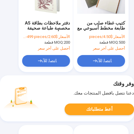
كتيب غطاء صلب من
دفتر ملاحظات بطاقة A5
طابعة مخطط أسبوعي مع
مخصصة طباعة صحيفة
80 ورقة صفحات داخلية
يومية أسبوعية مخطط
الأسعار:
$4.50/pieces
الأسعار:
$2.60/pieces 200-499 pieces
الميزانية دفتر ملاحظات
500 قطعة
MOQ:
200 قطعة
MOQ:
أحصل على آخر سعر
أحصل على آخر سعر
ﺎﺘﺼﻟ ﺍﻶﻧ
ﺎﺘﺼﻟ ﺍﻶﻧ
وفر وقتك
دعنا نتصل بأفضل المنتجات معك.
أعط متطلباتك