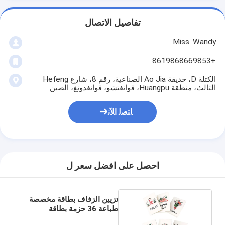
تفاصيل الاتصال
Miss. Wandy
+8619868669853
الكتلة D، حديقة Ao Jia الصناعية، رقم 8، شارع Hefeng
الثالث، منطقة Huangpu، قوانغتشو، قوانغدونغ، الصين
ﺎﺘﺼﻟ ﺍﻶﻧ
احصل على افضل سعر ل
تزيين الزفاف بطاقة مخصصة
طباعة 36 حزمة بطاقة
ملاحظات زهرية