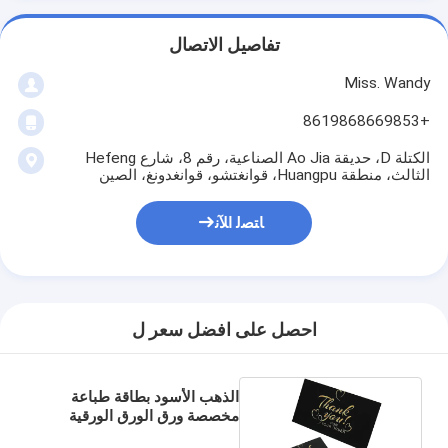
تفاصيل الاتصال
Miss. Wandy
+8619868669853
الكتلة D، حديقة Ao Jia الصناعية، رقم 8، شارع Hefeng
الثالث، منطقة Huangpu، قوانغتشو، قوانغدونغ، الصين
ﺎﺘﺼﻟ ﺍﻶﻧ
احصل على افضل سعر ل
الذهب الأسود بطاقة طباعة
مخصصة ورق الورق الورقية
بطاقات الشكر