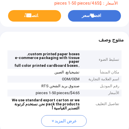
الأسعار：$4.65/pieces 1-50 pieces
افضل سعر
ﺎﺘﺼﻟ ﺍﻶﻧ
منتوج وصف
,
custom printed paper boxes
e-commerce packaging with tissue
تسليط الضوء
paper
,
full color printed cardboard boxes
مكان المنشأ
تشيجيانغ، الصين
اسم العلامة التجارية
ODM/OEM
رقم الموديل
صندوق بريد الشحن RTS
الأسعار
$4.65/pieces 1-50 pieces
We use standard export carton or we
تفاصيل التغليف
pack the products
نحن نستخدم كرتونة
التصدير القياسية أ
عرض المزيد