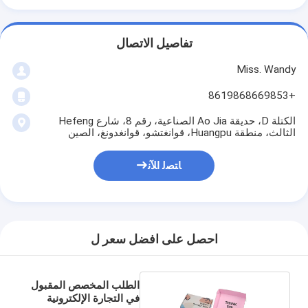
تفاصيل الاتصال
Miss. Wandy
+8619868669853
الكتلة D، حديقة Ao Jia الصناعية، رقم 8، شارع Hefeng
الثالث، منطقة Huangpu، قوانغتشو، قوانغدونغ، الصين
ﺎﺘﺼﻟ ﺍﻶﻧ
احصل على افضل سعر ل
الطلب المخصص المقبول
في التجارة الإلكترونية