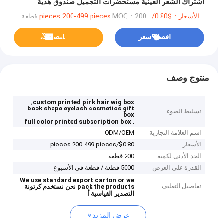
اشتراك الشعر العينية مستحضرات التجميل صندوق هدية
الأسعار：$0.80/pieces 200-499 pieces
MOQ：200 قطعة
افضل سعر
ﺎﺘﺼﻟ ﺍﻶﻧ
منتوج وصف
,
custom printed pink hair wig box
book shape eyelash cosmetics gift
تسليط الضوء
box
,
full color printed subscription box
اسم العلامة التجارية
ODM/OEM
الأسعار
$0.80/pieces 200-499 pieces
الحد الأدنى لكمية
200 قطعة
القدرة على العرض
5000 قطعة / قطعة في الأسبوع
We use standard export carton or we
تفاصيل التغليف
pack the products
نحن نستخدم كرتونة
التصدير القياسية أ
عرض المزيد