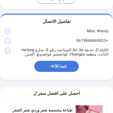
تفاصيل الاتصال
Miss. Wandy
+8619868669853
الكتلة D، حديقة Ao Jia الصناعية، رقم 8، شارع Hefeng
الثالث، منطقة Huangpu، قوانغتشو، قوانغدونغ، الصين
ﺎﺘﺼﻟ ﺍﻶﻧ
احصل على افضل سعر ل
طباعة مخصصة شعر وردي شعر الشعر