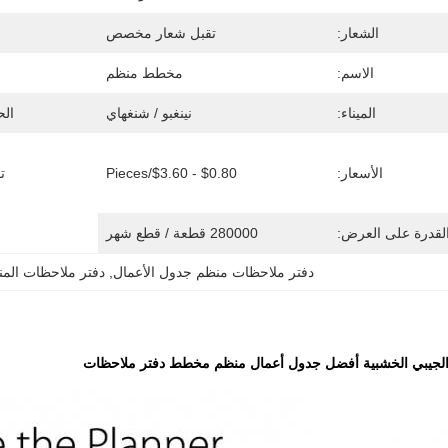
الشعار:
تقبل شعار مخصص
الاسم:
مخطط منظم
الميناء:
نينغبو / شنغهاي
الح
الأسعار:
$0.80 - $3.60/pieces
ت
لقدرة على العرض:
280000 قطعة / قطع شهر
دفتر ملاحظات منظم جدول الأعمال
, 
دفتر ملاحظات الم