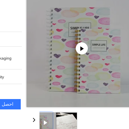
aging:
ty:
احصل ع