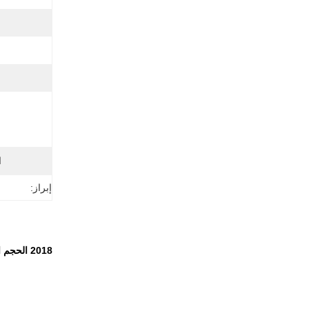
ا
إبراز:
2018 الحجم الجيبي الخشبية أفضل جدول أعمال منظم مخطط دفتر ملاحظات