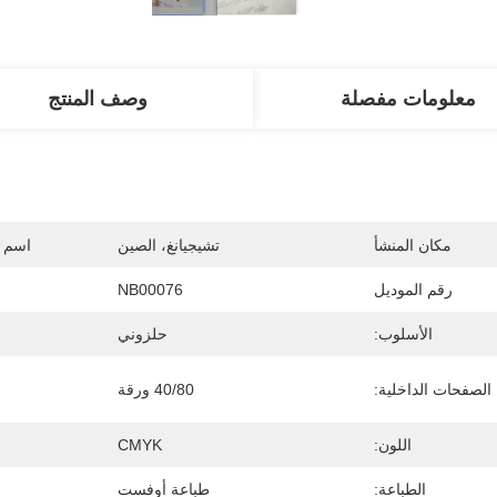
معلومات مفصلة
وصف المنتج
مكان المنشأ
تشيجيانغ، الصين
اسم ا
رقم الموديل
NB00076
الأسلوب:
حلزوني
الصفحات الداخلية:
40/80 ورقة
اللون:
CMYK
الطباعة:
طباعة أوفست