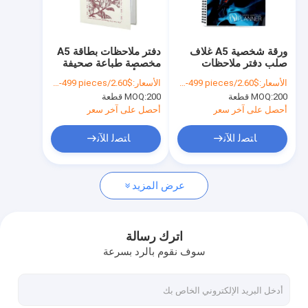
حول بنا
جولة في المعمل
ورقة شخصية A5 غلاف
دفتر ملاحظات بطاقة A5
صلب دفتر ملاحظات
مخصصة طباعة صحيفة
ضبط الجودة
الطباعة الصديقة للبيئة مع
يومية أسبوعية مخطط
الأسعار:
$2.60/pieces 200-499 pieces
الأسعار:
$2.60/pieces 200-499 pieces
جيب داخلي
الميزانية دفتر ملاحظات
200 قطعة
MOQ:
200 قطعة
MOQ:
اتصل بنا
أحصل على آخر سعر
أحصل على آخر سعر
طلب اقتباس
ﺎﺘﺼﻟ ﺍﻶﻧ
ﺎﺘﺼﻟ ﺍﻶﻧ
عرض المزيد
خدمات الطباعة الورقية
طباعة كتب الصور
اترك رسالة
سوف نقوم بالرد بسرعة
طباعة الملاحظات الصلبة
صناديق مطبوعة بألوان كاملة