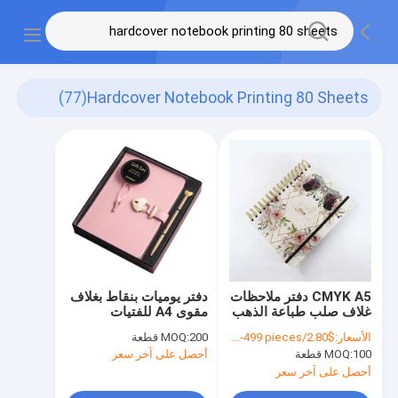
(77)
Hardcover Notebook Printing 80 Sheets
CMYK A5 دفتر ملاحظات
دفتر يوميات بنقاط بغلاف
غلاف صلب طباعة الذهب
مقوى A4 للفتيات
حلزونية خطة يومية
اللطيفات القابل
الأسعار:
$2.80/pieces 100-499 pieces
200 قطعة
MOQ:
أسبوعية 80 ورقة
للتخصيص مع قلم، دفتر
100 قطعة
MOQ:
أحصل على آخر سعر
تخطيط يومي جلدي،
طباعة 80 ورقة، تصنيع
أحصل على آخر سعر
المعدات الأصلية