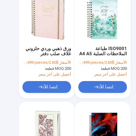
ISO9001 طباعة
ورق ذهبي وردي حلزوني
الملاحظات الصلبة A4 A5
غلاف صلب دفتر
مخطط الملاحظات
ملاحظات طباعة مجلة
الأسعار:
$2.60/pieces 200-499 pieces
الأسعار:
$2.60/pieces 200-499 pieces
الحلزونية للألبان الشهرية
مذكرات دفتر ملاحظات
200 قطعة
MOQ:
200 قطعة
MOQ:
الأسبوعية
مخطط الزفاف
أحصل على آخر سعر
أحصل على آخر سعر
ﺎﺘﺼﻟ ﺍﻶﻧ
ﺎﺘﺼﻟ ﺍﻶﻧ
منزل
عرض الواقع الافتراضي