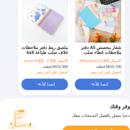
شعار مخصص A5 دفتر
ملصق ربط دفتر ملاحظات
ملاحظات غطاء صلب
غلاف صلب طباعة 6x8
طباعة غير مؤرخ يومي
بوصة ذهبية فارغة
الأسعار:
$2.80/pieces 100-499 pieces
الأسعار:
$2.50 - $3.80/pieces
أسبوعي شهري مخطط
مدبوسة الحلزونية دفتر
100 قطعة
MOQ:
500 قطعة
MOQ:
ملاحظات
أحصل على آخر سعر
أحصل على آخر سعر
ﺎﺘﺼﻟ ﺍﻶﻧ
ﺎﺘﺼﻟ ﺍﻶﻧ
وفر وقتك
دعنا نتصل بأفضل المنتجات معك.