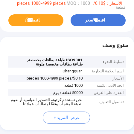
الأسعار：$0.10/pieces 1000-4999 pieces
MOQ：1000
قطعة
افضل سعر
ﺎﺘﺼﻟ ﺍﻶﻧ
منتوج وصف
,
ISO9001 طباعة بطاقات مخصصة
تسليط الضوء
طباعة بطاقات مخصصة ملونة
اسم العلامة التجارية
Changguan
الأسعار
$0.10/pieces 1000-4999 pieces
الحد الأدنى لكمية
1000 قطعة
القدرة على العرض
50000 قطعة / يوم
نحن نستخدم كرتونة التصدير القياسية أو نقوم
تفاصيل التغليف
بتعبئة المنتجات وفقًا لمتطلبات عملائنا.
عرض المزيد