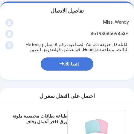
تفاصيل الاتصال
Miss. Wandy
+8619868669853
الكتلة D، حديقة Ao Jia الصناعية، رقم 8، شارع Hefeng
الثالث، منطقة Huangpu، قوانغتشو، قوانغدونغ، الصين
ﺎﺘﺼﻟ ﺍﻶﻧ
احصل على افضل سعر ل
طباعة بطاقات مخصصة ملونة
ورق فاخر أعمال زفاف
مغلفات