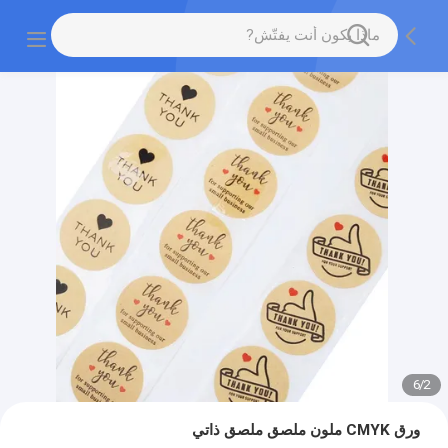
6
/
2
ورق CMYK ملون ملصق ملصق ذاتي