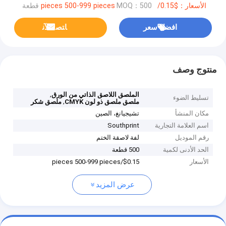
الأسعار：$0.15/pieces 500-999 pieces
MOQ：500 قطعة
افضل سعر
ﺎﺘﺼﻟ ﺍﻶﻧ
منتوج وصف
,
الملصق اللاصق الذاتي من الورق
تسليط الضوء
,
ملصق ملصق ذو لون CMYK
ملصق شكر
مكان المنشأ
تشيجيانغ، الصين
اسم العلامة التجارية
Southprint
رقم الموديل
لفة لاصقة الختم
الحد الأدنى لكمية
500 قطعة
الأسعار
$0.15/pieces 500-999 pieces
عرض المزيد