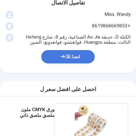
تفاصيل الاتصال
Miss. Wandy
+8619868669853
الكتلة D، حديقة Ao Jia الصناعية، رقم 8، شارع Hefeng
الثالث، منطقة Huangpu، قوانغتشو، قوانغدونغ، الصين
ﺎﺘﺼﻟ ﺍﻶﻧ
احصل على افضل سعر ل
ورق CMYK ملون
ملصق ملصق ذاتي